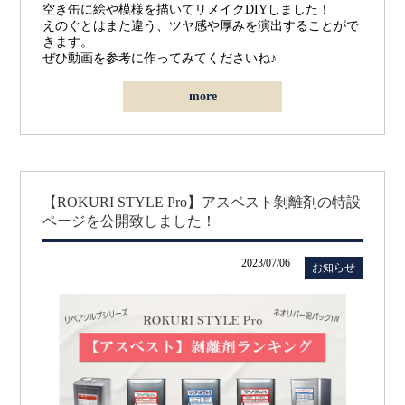
空き缶に絵や模様を描いてリメイクDIYしました！
えのぐとはまた違う、ツヤ感や厚みを演出することがで
きます。
ぜひ動画を参考に作ってみてくださいね♪
more
【ROKURI STYLE Pro】アスベスト剝離剤の特設
ページを公開致しました！
2023/07/06
お知らせ