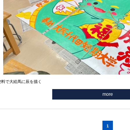
塗料で大絵馬に辰を描く
more
1