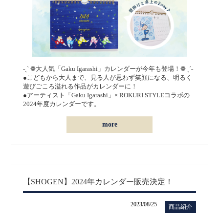
˗ˏˋ ❁大人気「Gaku Igarashi」カレンダーが今年も登場！❁ ˎˊ˗
●こどもから大人まで、見る人が思わず笑顔になる、明るく
遊びごころ溢れる作品がカレンダーに！
●アーティスト「Gaku Igarashi」× ROKURI STYLEコラボの
2024年度カレンダーです。
more
【SHOGEN】2024年カレンダー販売決定！
2023/08/25
商品紹介