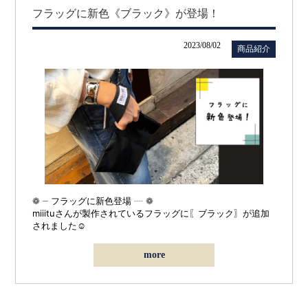
フラッグに新色《ブラック》が登場！
2023/08/02
商品紹介
❁ ┈
フラッグに新色登場
┈
❁
miiituさん
が
製作されているフラッグに
〖ブラック〗が追加
されました☺︎
more