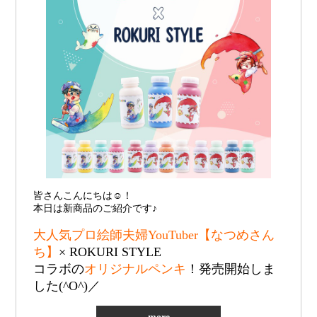
皆さんこんにちは☺︎！
本日は新商品のご紹介です♪
大人気プロ絵師夫婦YouTuber【なつめさん
ち】
× ROKURI STYLE
コラボの
オリジナルペンキ
！発売開始しま
した(^O^)／