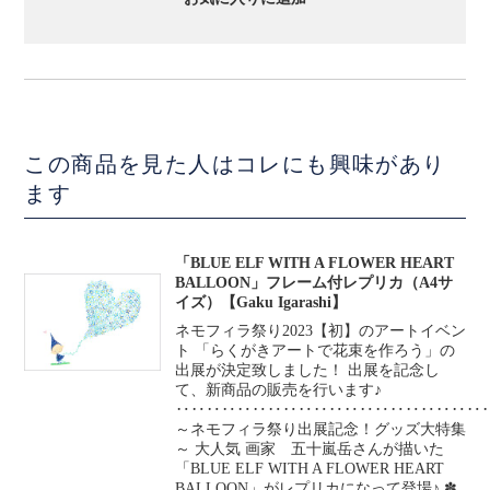
この商品を見た人はコレにも興味があり
ます
「BLUE ELF WITH A FLOWER HEART
BALLOON」フレーム付レプリカ（A4サ
イズ）【Gaku Igarashi】
ネモフィラ祭り2023【初】のアートイベン
ト 「らくがきアートで花束を作ろう」の
出展が決定致しました！ 出展を記念し
て、新商品の販売を行います♪
‥‥‥‥‥‥‥‥‥‥‥‥‥‥‥‥‥‥‥‥
～ネモフィラ祭り出展記念！グッズ大特集
～ 大人気 画家 五十嵐岳さんが描いた
「BLUE ELF WITH A FLOWER HEART
BALLOON」がレプリカになって登場♪ ✽