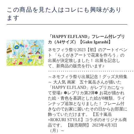
この商品を見た人はコレにも興味があり
ます
「HAPPY ELFLAND」フレーム付レプリ
カ（A4サイズ）【Gaku Igarashi】
ネモフィラ祭り2023【初】のアートイベン
ト 「らくがきアートで花束を作ろう」の
出展が決定致しました！ 出展を記念し
て、新商品の販売を行います♪
‥‥‥‥‥‥‥‥‥‥‥‥‥‥‥‥‥‥‥‥
～ネモフィラ祭り出展記念！グッズ大特集
～ 大人気 画家 五十嵐岳さんが描いた
「HAPPY ELFLAND」がレプリカになっ
て登場♪ ✽レプリカ第2弾✽ お花が描かれ
た絵・青色を基調とした絵が8種類、ライ
ンナップ追加となりました！ フレーム付
きなのでお家に届いたその日からお部屋に
飾っていただけます。 【五十嵐岳
×ROKURI STYLE】コラボのオリジナル商
品です。 【販売期間】 2023年4月3日
（月）～