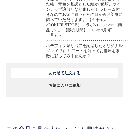
た絵・青色を基調とした絵が8種類、ライ
ンナップ追加となりました！ フレーム付
きなのでお家に届いたその日からお部屋に
飾っていただけます。 【五十嵐岳
×ROKURI STYLE】コラボのオリジナル商
品です。 【販売期間】 2023年4月3日
（月）～
‥‥‥‥‥‥‥‥‥‥‥‥‥‥‥‥‥‥‥‥
ネモフィラ祭り出展を記念したオリジナル
グッズです！ アートを飾ってお部屋を素
敵に彩ってみませんか？
あわせて注文する
お気に入りに追加
この商品を見た人はコレにも興味があり