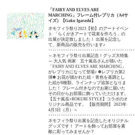
「FAIRY AND ELVES ARE
MARCHING」フレーム付レプリカ（A4サ
イズ）【Gaku Igarashi】
ネモフィラ祭り2023【初】のアートイベン
ト 「らくがきアートで花束を作ろう」の
出展が決定致しました！ 出展を記念し
て、新商品の販売を行います♪
‥‥‥‥‥‥‥‥‥‥‥‥‥‥‥‥‥‥‥‥
～ネモフィラ祭り出展記念！グッズ大特集
～ 大人気 画家 五十嵐岳さんが描いた
「FAIRY AND ELVES ARE MARCHING」
がレプリカになって登場♪ ✽レプリカ第2
弾✽ お花が描かれた絵・青色を基調とし
た絵が8種類、ラインナップ追加となりま
した！ フレーム付きなのでお家に届いた
その日からお部屋に飾っていただけます。
【五十嵐岳×ROKURI STYLE】コラボのオ
リジナル商品です。 【販売期間】 2023年
4月3日（月）～
‥‥‥‥‥‥‥‥‥‥‥‥‥‥‥‥‥‥‥‥
ネモフィラ祭り出展を記念したオリジナル
グッズです！ アートを飾ってお部屋を素
敵に彩ってみませんか？