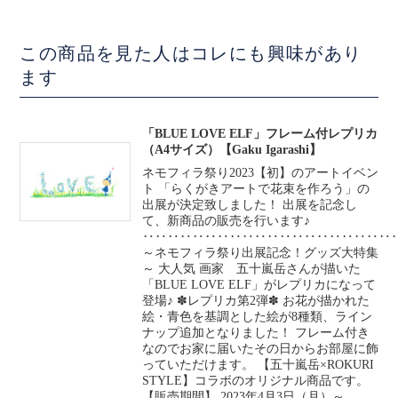
この商品を見た人はコレにも興味があり
ます
「BLUE LOVE ELF」フレーム付レプリカ
（A4サイズ）【Gaku Igarashi】
ネモフィラ祭り2023【初】のアートイベン
ト 「らくがきアートで花束を作ろう」の
出展が決定致しました！ 出展を記念し
て、新商品の販売を行います♪
‥‥‥‥‥‥‥‥‥‥‥‥‥‥‥‥‥‥‥‥
～ネモフィラ祭り出展記念！グッズ大特集
～ 大人気 画家 五十嵐岳さんが描いた
「BLUE LOVE ELF」がレプリカになって
登場♪ ✽レプリカ第2弾✽ お花が描かれた
絵・青色を基調とした絵が8種類、ライン
ナップ追加となりました！ フレーム付き
なのでお家に届いたその日からお部屋に飾
っていただけます。 【五十嵐岳×ROKURI
STYLE】コラボのオリジナル商品です。
【販売期間】 2023年4月3日（月）～