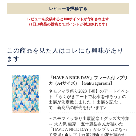
レビューを投稿する
レビューを投稿すると100ポイントが付加されます
（1日10商品の投稿までポイントが付加されます）
この商品を見た人はコレにも興味があり
ます
「HAVE A NICE DAY」フレーム付レプリ
カ（A4サイズ）【Gaku Igarashi】
ネモフィラ祭り2023【初】のアートイベン
ト 「らくがきアートで花束を作ろう」の
出展が決定致しました！ 出展を記念し
て、新商品の販売を行います♪
‥‥‥‥‥‥‥‥‥‥‥‥‥‥‥‥‥‥‥‥
～ネモフィラ祭り出展記念！グッズ大特集
～ 大人気 画家 五十嵐岳さんが描いた
「HAVE A NICE DAY」がレプリカになっ
て登場♪ ✽レプリカ第2弾✽ お花が描かれ