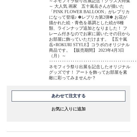
～ネモフィラ祭り出展記念！グッズ大特集
～ 大人気 画家 五十嵐岳さんが描いた
「PINK FLOWER BALLOON」がレプリカ
になって登場♪ ✽レプリカ第2弾✽ お花が
描かれた絵・青色を基調とした絵が8種
類、ラインナップ追加となりました！ フ
レーム付きなのでお家に届いたその日から
お部屋に飾っていただけます。 【五十嵐
岳×ROKURI STYLE】コラボのオリジナル
商品です。 【販売期間】 2023年4月3日
（月）～
‥‥‥‥‥‥‥‥‥‥‥‥‥‥‥‥‥‥‥‥
ネモフィラ祭り出展を記念したオリジナル
グッズです！ アートを飾ってお部屋を素
敵に彩ってみませんか？
あわせて注文する
お気に入りに追加