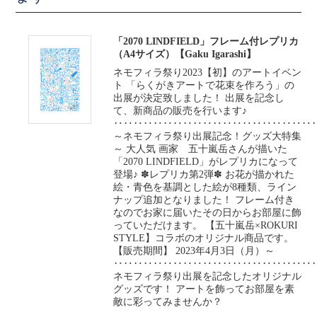
「2070 LINDFIELD」フレーム付レプリカ
（A4サイズ）【Gaku Igarashi】
ネモフィラ祭り2023【初】のアートイベン
ト 「らくがきアートで花束を作ろう」の
出展が決定致しました！ 出展を記念し
て、新商品の販売を行います♪
‥‥‥‥‥‥‥‥‥‥‥‥‥‥‥‥‥‥‥‥
～ネモフィラ祭り出展記念！グッズ大特集
～ 大人気 画家 五十嵐岳さんが描いた
「2070 LINDFIELD」がレプリカになって
登場♪ ✽レプリカ第2弾✽ お花が描かれた
絵・青色を基調とした絵が8種類、ライン
ナップ追加となりました！ フレーム付き
なのでお家に届いたその日からお部屋に飾
っていただけます。 【五十嵐岳×ROKURI
STYLE】コラボのオリジナル商品です。
【販売期間】 2023年4月3日（月）～
‥‥‥‥‥‥‥‥‥‥‥‥‥‥‥‥‥‥‥‥
ネモフィラ祭り出展を記念したオリジナル
グッズです！ アートを飾ってお部屋を素
敵に彩ってみませんか？