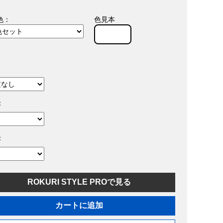
色：
色見本
：
：
ROKURI STYLE PROで見る
カートに追加