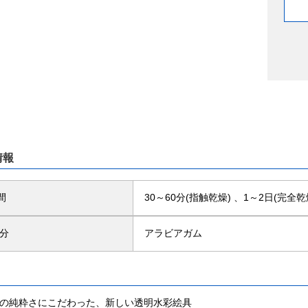
情報
間
30～60分(指触乾燥) 、1～2日(完全乾
成分
アラビアガム
色の純粋さにこだわった、新しい透明水彩絵具