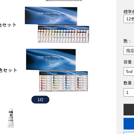
標準
艶：
容量
数量
1
/
2