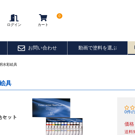
0
ログイン
カート
お問い合わせ
動画で塗料を選ぶ
明水彩絵具
絵具
0件
価格
送料