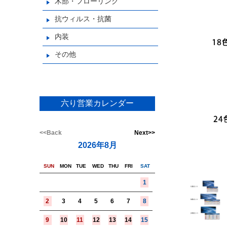
木部・フローリング
抗ウィルス・抗菌
内装
その他
六り営業カレンダー
<<Back
Next>>
2026年8月
SUN
MON
TUE
WED
THU
FRI
SAT
1
2
3
4
5
6
7
8
9
10
11
12
13
14
15