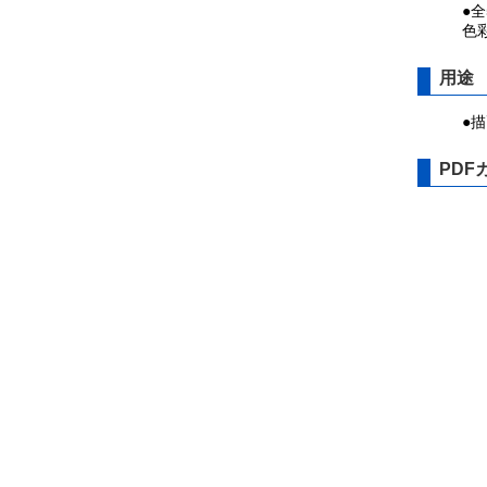
●
色
用途
●
PDF