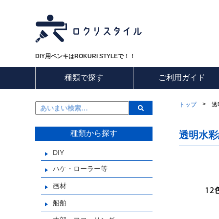
DIY用ペンキはROKURI STYLEで！！
種類で探す
ご利用ガイド
>
トップ
透
種類から探す
透明水彩
DIY
ハケ・ローラー等
画材
船舶