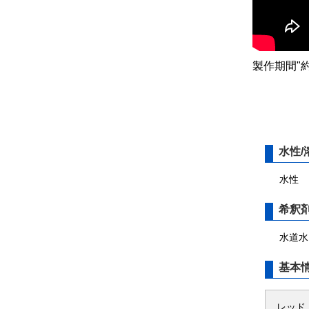
製作期間"約
水性/
水性
希釈
水道水
基本
レッド