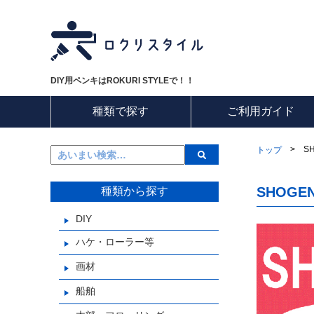
DIY用ペンキはROKURI STYLEで！！
種類で探す
ご利用ガイド
>
S
トップ
SHOGEN
種類から探す
DIY
ハケ・ローラー等
画材
船舶