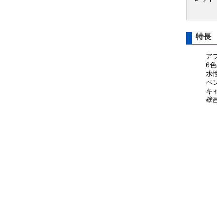
特長
ア
6
水
ペ
キ
壁