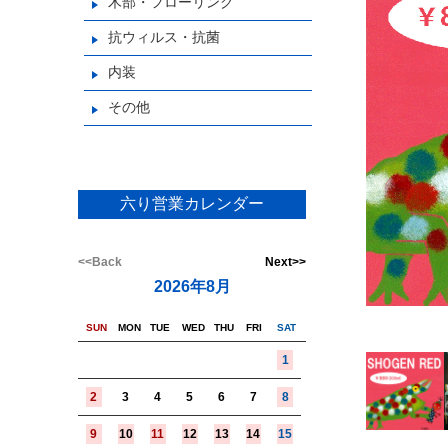
木部・フローリング
抗ウィルス・抗菌
内装
その他
六り営業カレンダー
<<Back
Next>>
2026年8月
SUN
MON
TUE
WED
THU
FRI
SAT
1
2
3
4
5
6
7
8
9
10
11
12
13
14
15