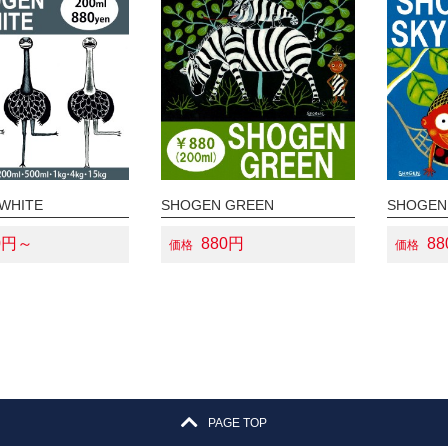
WHITE
SHOGEN GREEN
SHOGEN
0円～
880円
8
価格
価格
PAGE TOP