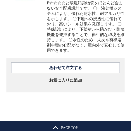
F☆☆☆☆と環境汚染物質をほとんど含ま
ない安全配慮設計です。 ­〇一液架橋シス
テムにより、優れた耐水性、耐アルカリ性
を示します。 ­〇下地への浸透性に優れて
おり、高いシール効果を発揮します。 ­〇
特殊設計により、下塗材から防かび・防藻
機能を発揮することで、衛生的な環境を維
持します。 ­〇水性のため、火災や有機溶
剤中毒の心配がなく、屋内外で安心して使
用できます。
あわせて注文する
お気に入りに追加
PAGE TOP