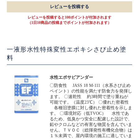
レビューを投稿する
レビューを投稿すると100ポイントが付加されます
（1日10商品の投稿までポイントが付加されます）
一液形水性特殊変性エポキシさび止め塗
料
水性エポサビアンダー
〇防食性 JASS 18 M-111（水系さび止め
ペイント）の性能を満たす防食力を発揮し
ます。 〇速乾性 約3時間で塗り重ねが
可能です。（温度23℃） 〇優れた密着性
各種旧塗膜に対し優れた密着性を示しま
す。 〇環境対応（低TVOC） 水性であ
るため、低臭かつ安全に配慮した設計で、
鉛やクロムなどの有害な物質を含んでいま
せん。ＴＶＯＣ（総揮発性有機化合物）は
１％未満で、屋内環境の施工に適していま