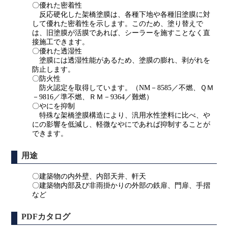
〇優れた密着性
反応硬化した架橋塗膜は、各種下地や各種旧塗膜に対
して優れた密着性を示します。このため、塗り替えで
は、旧塗膜が活膜であれば、シーラーを施すことなく直
接施工できます。
〇優れた透湿性
塗膜には透湿性能があるため、塗膜の膨れ、剥がれを
防止します。
〇防火性
防火認定を取得しています。（NM－8585／不燃、ＱＭ
－9816／準不燃、ＲＭ－9364／難燃）
〇やにを抑制
特殊な架橋塗膜構造により、汎用水性塗料に比べ、や
にの影響を低減し、軽微なやにであれば抑制することが
できます。
用途
〇建築物の内外壁、内部天井、軒天
〇建築物内部及び非雨掛かりの外部の鉄扉、門扉、手摺
など
PDFカタログ