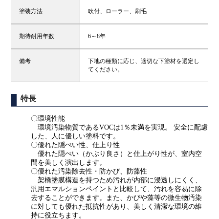
塗装方法
吹付、ローラー、刷毛
期待耐用年数
6～8年
備考
下地の種類に応じ、適切な下塗材を選定し
てください。
特長
〇環境性能
環境汚染物質であるVOCは1％未満を実現。 安全に配慮
した、人に優しい塗料です。
〇優れた隠ぺい性、仕上り性
優れた隠ぺい（かぶり良さ）と仕上がり性が、室内空
間を美しく演出します。
〇優れた汚染除去性・防かび、防藻性
架橋塗膜構造を持つため汚れが内部に浸透しにくく、
汎用エマルションペイントと比較して、汚れを容易に除
去することができます。また、かびや藻等の微生物汚染
に対しても優れた抵抗性があり、美しく清潔な環境の維
持に役立ちます。