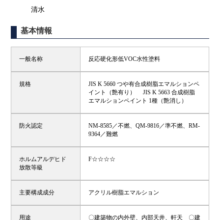
清水
基本情報
一般名称
反応硬化形低VOC水性塗料
規格
JIS K 5660 つや有合成樹脂エマルションペ
イント（艶有り） JIS K 5663 合成樹脂
エマルションペイント 1種（艶消し）
防火認定
NM-8585／不燃、QM-9816／準不燃、RM-
9364／難燃
ホルムアルデヒド
F☆☆☆☆
放散等級
主要構成成分
アクリル樹脂エマルション
用途
〇建築物の内外壁、内部天井、軒天 〇建