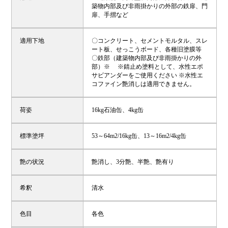
築物内部及び非雨掛かりの外部の鉄扉、門
扉、手摺など
適用下地
〇コンクリート、セメントモルタル、スレ
ート板、せっこうボード、各種旧塗膜等
〇鉄部（建築物内部及び非雨掛かりの外
部）※ ※錆止め塗料として、水性エポ
サビアンダーをご使用ください ※水性エ
コファイン艶消しは適用できません。
荷姿
16kg石油缶、4kg缶
標準塗坪
53～64m2/16kg缶、13～16m2/4kg缶
艶の状況
艶消し、3分艶、半艶、艶有り
希釈
清水
色目
各色