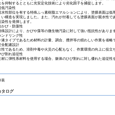
生を抑制するとともに光安定化技術により劣化因子を捕捉します。
超低汚染性
水性部位を有する特殊ふっ素樹脂エマルションにより、塗膜表面は低帯
くい構造を実現しました。また、汚れが付着しても塗膜表面が親水性で
汚染性を発揮します。
防かび・防藻性
殊設計により、かびや藻等の微生物汚染に対して強い抵抗性がありま
ハンドリング性
液タイプであるため材料の計量、調合、攪拌等の煩わしい作業を省略
安全配慮設計
性であるため、溶剤中毒や火災の心配もなく、作業環境の向上に役立
ひび割れ追従性
材に弾性系材料を使用する場合、躯体のひび割れに対し優れた追従性
外装
カタログ