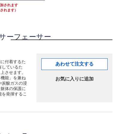
付加されます
加されます）
サーフェーサー
固に付着するた
あわせて注文する
有しているた
向上させます。
り機能」を兼ね
お気に入りに追加
や炭酸ガスの浸
ト躯体の保護に
能を発揮するこ