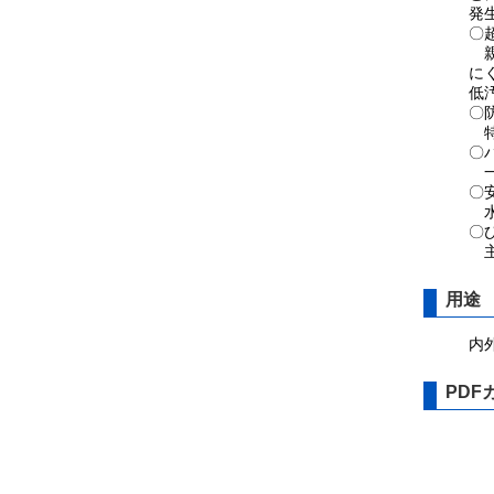
発
〇
親
に
低
〇
特
〇
一
〇
水
〇
主
用途
内
PDF