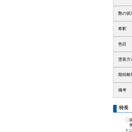
艶の状
希釈
色目
塗装方
期待耐
備考
特長
〇
無
と