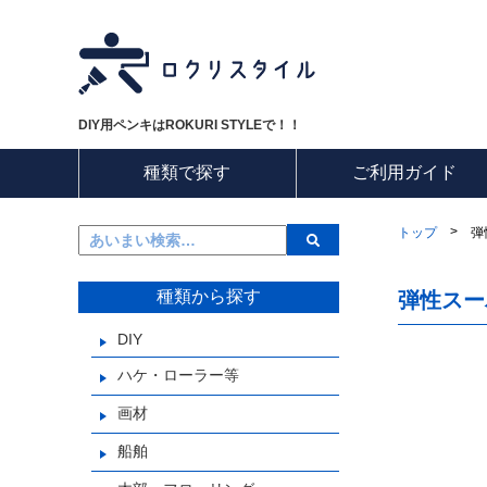
DIY用ペンキはROKURI STYLEで！！
種類で探す
ご利用ガイド
>
トップ
弾
種類から探す
弾性スー
DIY
ハケ・ローラー等
画材
船舶