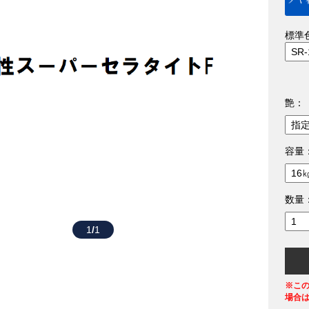
標準
艶：
容量
数量
1
/
1
※こ
場合