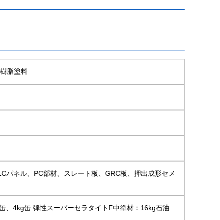
素樹脂塗料
LCパネル、PC部材、スレート板、GRC板、押出成形セメ
缶、4kg缶 弾性スーパーセラタイトF中塗材：16kg石油