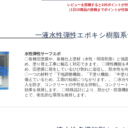
レビューを投稿すると100ポイントが
（1日10商品の投稿までポイントが付
一液水性弾性エポキシ樹脂系
水性弾性サーフエポ
­〇各種旧塗膜や、各種仕上塗材（水性・弱溶剤形）と強
め、塗り替え工事に幅広く対応できます。 ­­〇弾性機能を
め、旧塗膜に発生しているひび割れに追従し、防水性を
­〇­一つの材料で「下地調整機能」「下塗り機能」「中塗
備えているため、工期の短縮につながります。。 ­­〇水分
入を防ぎ、コンクリートの中性化を抑制し、コンクリー
効果を発揮します。 ­〇­特殊設計により、防かび・防藻機
とで、衛生的な環境を維持します。