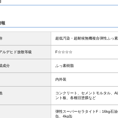
剤
情報
称
超低汚染・超耐候無機複合弾性ふっ
アルデヒド放散等級
F☆☆☆☆
成成分
ふっ素樹脂
内外装
地
コンクリート、セメントモルタル、A
ント板、各種旧塗膜など
弾性スーパーセラタイトF：16kg石油
缶、4kg缶