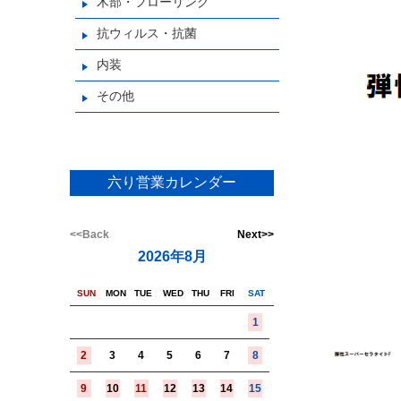
木部・フローリング
抗ウィルス・抗菌
内装
その他
六り営業カレンダー
<<Back
Next>>
2026年8月
SUN
MON
TUE
WED
THU
FRI
SAT
1
2
3
4
5
6
7
8
9
10
11
12
13
14
15