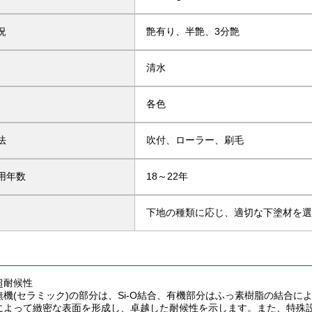
況
艶有り、半艶、3分艶
清水
各色
法
吹付、ローラー、刷毛
用年数
18～22年
下地の種類に応じ、適切な下塗材を
超耐候性
機(セラミック)の部分は、Si-O結合、有機部分はふっ素樹脂の結合に
によって緻密な表面を形成し、卓越した耐候性を示します。また、特殊