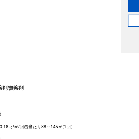
溶剤/無溶剤
量
～0.18㎏/㎡/回缶当たり88～145㎡(1回）