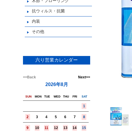
木部・フローリング
抗ウィルス・抗菌
内装
その他
六り営業カレンダー
<<Back
Next>>
2026年8月
SUN
MON
TUE
WED
THU
FRI
SAT
1
2
3
4
5
6
7
8
9
10
11
12
13
14
15