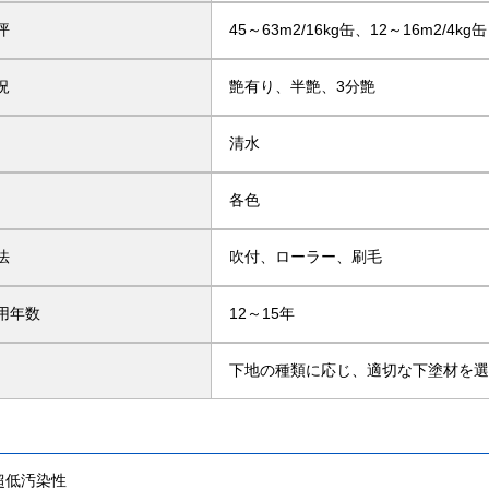
坪
45～63m2/16kg缶、12～16m2/4kg缶
況
艶有り、半艶、3分艶
清水
各色
法
吹付、ローラー、刷毛
用年数
12～15年
下地の種類に応じ、適切な下塗材を
超低汚染性