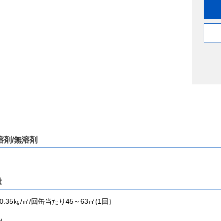
溶剤/無溶剤
量
～0.35㎏/㎡/回缶当たり45～63㎡(1回）