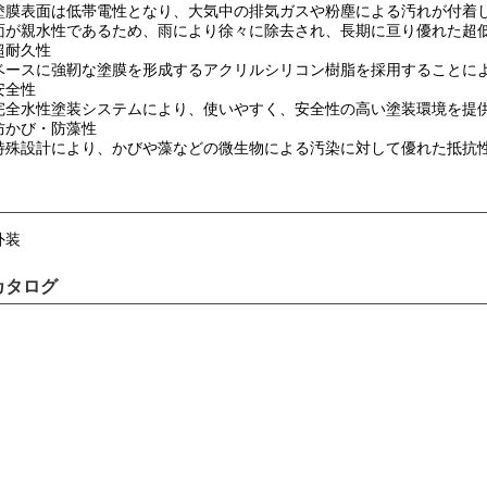
膜表面は低帯電性となり、大気中の排気ガスや粉塵による汚れが付着し
面が親水性であるため、雨により徐々に除去され、長期に亘り優れた超
超耐久性
ースに強靭な塗膜を形成するアクリルシリコン樹脂を採用することに
安全性
全水性塗装システムにより、使いやすく、安全性の高い塗装環境を提
防かび・防藻性
殊設計により、かびや藻などの微生物による汚染に対して優れた抵抗
外装
カタログ