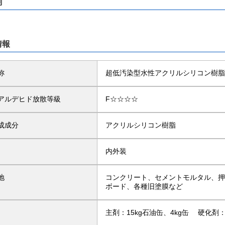
剤
情報
称
超低汚染型水性アクリルシリコン樹
アルデヒド放散等級
F☆☆☆☆
成成分
アクリルシリコン樹脂
内外装
地
コンクリート、セメントモルタル、押
ボード、各種旧塗膜など
主剤：15kg石油缶、4kg缶 硬化剤：0.