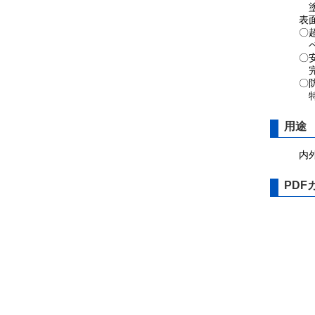
塗
表
〇
ベ
〇
完
〇
特
用途
内
PDF