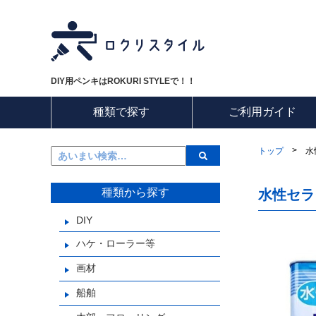
DIY用ペンキはROKURI STYLEで！！
種類で探す
ご利用ガイド
>
トップ
水
種類から探す
水性セラ
DIY
ハケ・ローラー等
画材
船舶