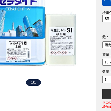
標準
艶：
容量
数量
1
/
1
※こ
場合