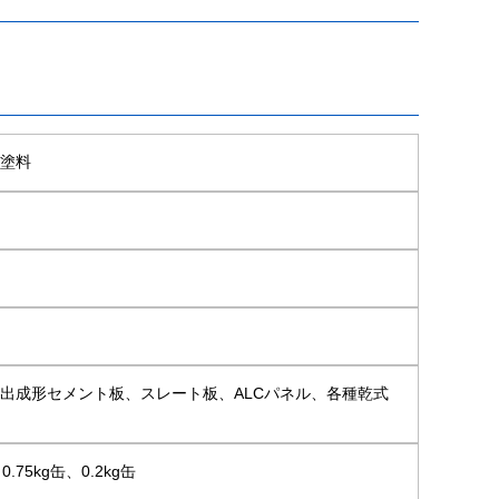
脂塗料
出成形セメント板、スレート板、ALCパネル、各種乾式
75kg缶、0.2kg缶