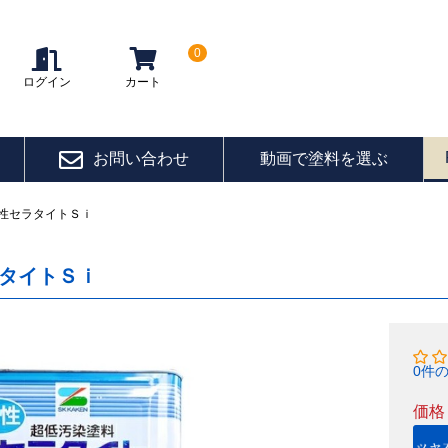
0
ログイン
カート
お問い合わせ
動画で塗料を選ぶ
性セラタイトＳｉ
タイトＳｉ
0件
価格