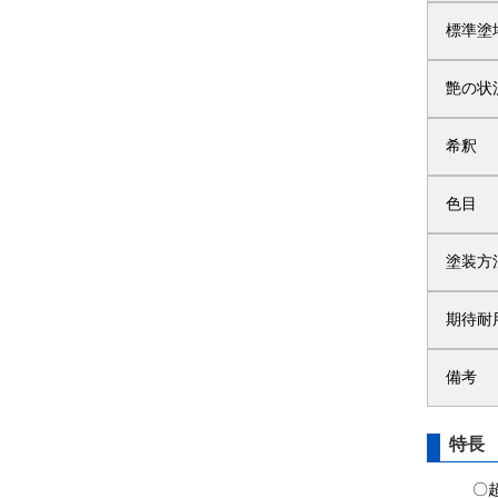
標準塗
艶の状
希釈
色目
塗装方
期待耐
備考
特長
〇