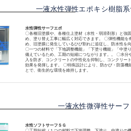
一液水性弾性エポキシ樹脂系
水性弾性サーフエポ
­〇各種旧塗膜や、各種仕上塗材（水性・弱溶剤形）と強
め、塗り替え工事に幅広く対応できます。 ­­〇弾性機能を
め、旧塗膜に発生しているひび割れに追従し、防水性を
­〇­一つの材料で「下地調整機能」「下塗り機能」「中塗
備えているため、工期の短縮につながります。。 ­­〇水分
入を防ぎ、コンクリートの中性化を抑制し、コンクリー
効果を発揮します。 ­〇­特殊設計により、防かび・防藻機
とで、衛生的な環境を維持します。
一液水性微弾性サーフ
水性ソフトサーフＳＧ
〇工期短縮（１つの材料で下地調整、下塗り、中塗りの