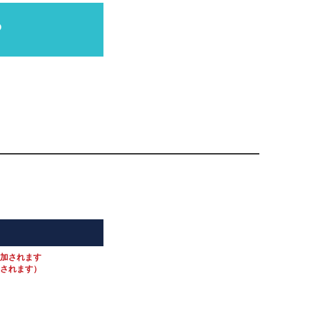
P
付加されます
加されます）