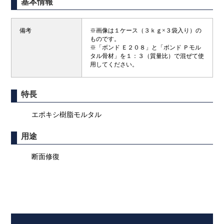
基本情報
備考
※画像は１ケース（３ｋｇ×３袋入り）の
ものです。
※「ボンド Ｅ２０８」と「ボンド Ｐモル
タル骨材」を１：３（質量比）で混ぜて使
用してください。
特長
エポキシ樹脂モルタル
用途
断面修復