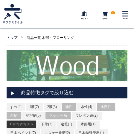
0
MENU
ログイン
カート
>
トップ
商品一覧 木部・フローリング
商品特徴タグで絞り込む
すべて
1液(7)
2液(3)
油性
水性(4)
水溶性
溶剤
弱溶剤(5)
ラッカー系
ウレタン系(2)
F☆☆☆☆(10)
下塗(2)
速乾(1)
木部用(1)
日本ペイント(7)
エスケー化研(2)
日本特殊塗料(1)