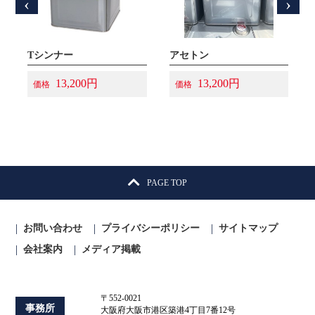
‹
›
シンナーA（N）
Tシンナー
アセトン
13,200円
13,200円
価格
価格
PAGE TOP
お問い合わせ
プライバシーポリシー
サイトマップ
会社案内
メディア掲載
〒552-0021
事務所
大阪府大阪市港区築港4丁目7番12号