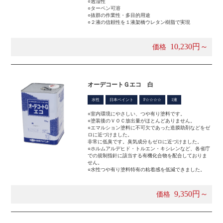
○透湿性
○ターペン可溶
○抜群の作業性・多目的用途
○２液の信頼性を１液架橋ウレタン樹脂で実現
10,230円～
価格
オーデコートＧエコ 白
水性
日本ペイント
F☆☆☆☆
1液
○室内環境にやさしい、つや有り塗料です。
○塗装後のＶＯＣ放出量がほとんどありません。
○エマルション塗料に不可欠であった造膜助剤などをゼ
ロに近づけました。
非常に低臭です。臭気成分もゼロに近づけました。
○ホルムアルデヒド・トルエン・キシレンなど、各省庁
での規制指針に該当する有機化合物を配合しておりま
せん。
○水性つや有り塗料特有の粘着感を低減できました。
9,350円～
価格