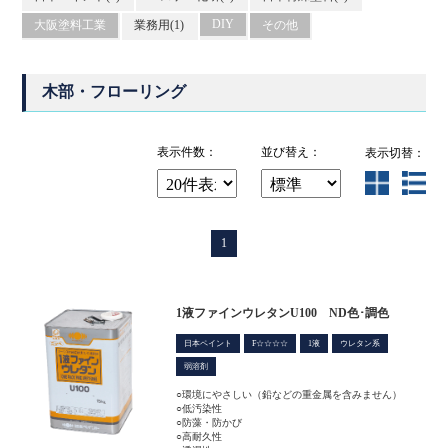
DIY
大阪塗料工業
業務用(1)
その他
木部・フローリング
表示件数：
並び替え：
表示切替：
1
1液ファインウレタンU100 ND色･調色
日本ペイント
F☆☆☆☆
1液
ウレタン系
弱溶剤
○環境にやさしい（鉛などの重金属を含みません）
○低汚染性
○防藻・防かび
○高耐久性