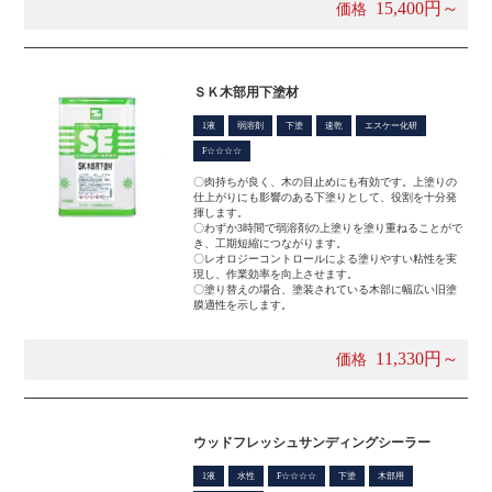
15,400円～
価格
ＳＫ木部用下塗材
1液
弱溶剤
下塗
速乾
エスケー化研
F☆☆☆☆
〇肉持ちが良く、木の目止めにも有効です。上塗りの
仕上がりにも影響のある下塗りとして、役割を十分発
揮します。
­〇わずか3時間で弱溶剤の上塗りを塗り重ねることがで
き、工期短縮につながります。
〇­レオロジーコントロールによる塗りやすい粘性を実
現し、作業効率を向上させます。
〇­塗り替えの場合、塗装されている木部に幅広い旧塗
膜適性を示します。
11,330円～
価格
ウッドフレッシュサンディングシーラー
1液
水性
F☆☆☆☆
下塗
木部用