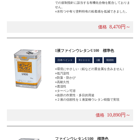
での規制指針に該当する有機化合物を配合しておりま
せん。
○水性つや有り塗料特有の粘着感を低減できました。
8,470円～
価格
1液ファインウレタンU100 標準色
日本ペイント
F☆☆☆☆
1液
弱溶剤
○環境にやさしい（鉛などの重金属を含みません）
○低汚染性
○防藻・防かび
○高耐久性
○透湿性
○ターペン可溶
○抜群の作業性・多目的用途
○２液の信頼性を１液架橋ウレタン樹脂で実現
10,890円～
価格
ファインウレタンU100 標準色