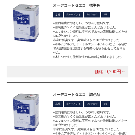
オーデコートＧエコ 標準色
水性
日本ペイント
F☆☆☆☆
1液
○室内環境にやさしい、つや有り塗料です。
○塗装後のＶＯＣ放出量がほとんどありません。
○エマルション塗料に不可欠であった造膜助剤などをゼ
ロに近づけました。
非常に低臭です。臭気成分もゼロに近づけました。
○ホルムアルデヒド・トルエン・キシレンなど、各省庁
での規制指針に該当する有機化合物を配合しておりま
せん。
○水性つや有り塗料特有の粘着感を低減できました。
9,790円～
価格
オーデコートＧエコ 調色品
水性
日本ペイント
F☆☆☆☆
1液
○室内環境にやさしい、つや有り塗料です。
○塗装後のＶＯＣ放出量がほとんどありません。
○エマルション塗料に不可欠であった造膜助剤などをゼ
ロに近づけました。
非常に低臭です。臭気成分もゼロに近づけました。
○ホルムアルデヒド・トルエン・キシレンなど、各省庁