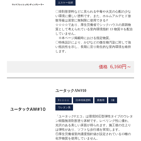
エスケー化研
〇溶剤形塗料などに見られる中毒や火災の心配の少な
い環境に優しい塗料です。また、ホルムアルデヒド放
散等級は居室に無制限に使用できるＦ
☆☆☆☆であり、厚生労働省でシックハウスの原因物
質として考えられている室内環境指針 13 物質※を配合
していません。
※本ページ掲載時における指定物質。
〇特殊設計により、かびなどの微生物汚染に対して強
い抵抗性を示し、長期に亘り衛生的な室内環境を維持
します。
6,160円～
価格
ユータックAW#10
F☆☆☆☆
日本特殊塗料
業務用
2液
ウレタン系
「ユータックFエコ」は環境対応型弾性タイプのウレタ
ン樹脂無溶剤形塗り床材です。レベリング性に優れ、
光沢のある美しい床面が得られます。施工後の仕上り
は弾性があり、ソフトな歩行感を実現します。
①厚生労働省室内濃度指針値が設定されている13種の
化学物質を使用していません。