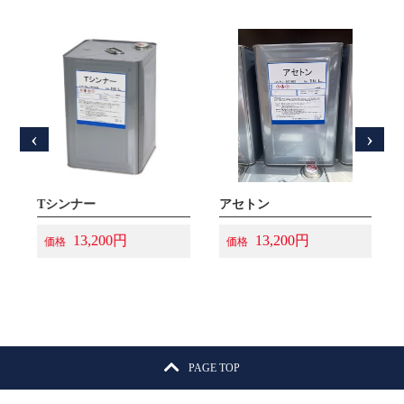
‹
›
シンナーA（N）
Tシンナー
アセトン
13,200円
13,200円
価格
価格
PAGE TOP