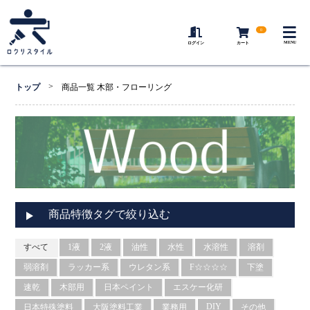
0
MENU
ログイン
カート
>
トップ
商品一覧 木部・フローリング
商品特徴タグで絞り込む
すべて
1液
2液
油性
水性
水溶性
溶剤
弱溶剤
ラッカー系
ウレタン系
F☆☆☆☆
下塗
速乾
木部用
日本ペイント
エスケー化研
DIY
日本特殊塗料
大阪塗料工業
業務用
その他