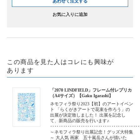
あわせて注文する
お気に入りに追加
この商品を見た人はコレにも興味が
あります
「2070 LINDFIELD」フレーム付レプリカ
（A4サイズ）【Gaku Igarashi】
ネモフィラ祭り2023【初】のアートイベン
ト 「らくがきアートで花束を作ろう」の
出展が決定致しました！ 出展を記念し
て、新商品の販売を行います♪
‥‥‥‥‥‥‥‥‥‥‥‥‥‥‥‥‥‥‥‥
～ネモフィラ祭り出展記念！グッズ大特集
～ 大人気 画家 五十嵐岳さんが描いた