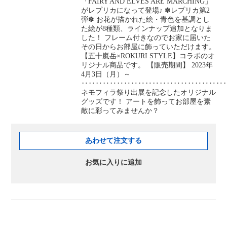
「FAIRY AND ELVES ARE MARCHING」
がレプリカになって登場♪ ✽レプリカ第2
弾✽ お花が描かれた絵・青色を基調とし
た絵が8種類、ラインナップ追加となりま
した！ フレーム付きなのでお家に届いた
その日からお部屋に飾っていただけます。
【五十嵐岳×ROKURI STYLE】コラボのオ
リジナル商品です。 【販売期間】 2023年
4月3日（月）～
‥‥‥‥‥‥‥‥‥‥‥‥‥‥‥‥‥‥‥‥
ネモフィラ祭り出展を記念したオリジナル
グッズです！ アートを飾ってお部屋を素
敵に彩ってみませんか？
あわせて注文する
お気に入りに追加