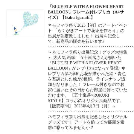
「BLUE ELF WITH A FLOWER HEART
BALLOON」フレーム付レプリカ（A4サ
イズ）【Gaku Igarashi】
ネモフィラ祭り2023【初】のアートイベン
ト 「らくがきアートで花束を作ろう」の
出展が決定致しました！ 出展を記念し
て、新商品の販売を行います♪
‥‥‥‥‥‥‥‥‥‥‥‥‥‥‥‥‥‥‥‥
～ネモフィラ祭り出展記念！グッズ大特集
～ 大人気 画家 五十嵐岳さんが描いた
「BLUE ELF WITH A FLOWER HEART
BALLOON」がレプリカになって登場♪ ✽
レプリカ第2弾✽ お花が描かれた絵・青色
を基調とした絵が8種類、ラインナップ追
加となりました！ フレーム付きなのでお
家に届いたその日からお部屋に飾っていた
だけます。 【五十嵐岳×ROKURI
STYLE】コラボのオリジナル商品です。
【販売期間】 2023年4月3日（月）～
‥‥‥‥‥‥‥‥‥‥‥‥‥‥‥‥‥‥‥‥
ネモフィラ祭り出展を記念したオリジナル
グッズです！ アートを飾ってお部屋を素
敵に彩ってみませんか？