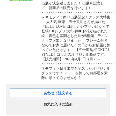
出展が決定致しました！ 出展を記念し
て、新商品の販売を行います♪
‥‥‥‥‥‥‥‥‥‥‥‥‥‥‥‥‥‥‥‥
～ネモフィラ祭り出展記念！グッズ大特集
～ 大人気 画家 五十嵐岳さんが描いた
「BLUE LOVE ELF」がレプリカになって
登場♪ ✽レプリカ第2弾✽ お花が描かれた
絵・青色を基調とした絵が8種類、ライン
ナップ追加となりました！ フレーム付き
なのでお家に届いたその日からお部屋に飾
っていただけます。 【五十嵐岳×ROKURI
STYLE】コラボのオリジナル商品です。
【販売期間】 2023年4月3日（月）～
‥‥‥‥‥‥‥‥‥‥‥‥‥‥‥‥‥‥‥‥
ネモフィラ祭り出展を記念したオリジナル
グッズです！ アートを飾ってお部屋を素
敵に彩ってみませんか？
あわせて注文する
お気に入りに追加