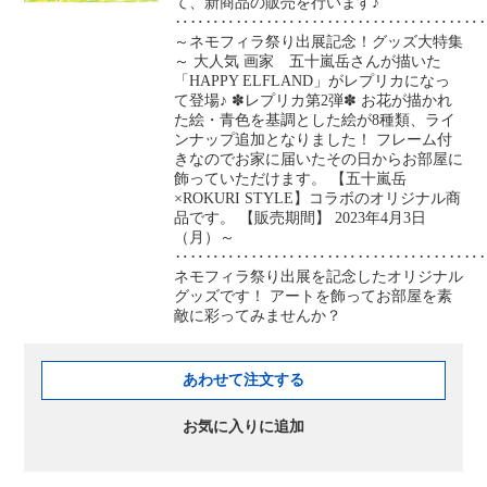
て、新商品の販売を行います♪
‥‥‥‥‥‥‥‥‥‥‥‥‥‥‥‥‥‥‥‥
～ネモフィラ祭り出展記念！グッズ大特集
～ 大人気 画家 五十嵐岳さんが描いた
「HAPPY ELFLAND」がレプリカになっ
て登場♪ ✽レプリカ第2弾✽ お花が描かれ
た絵・青色を基調とした絵が8種類、ライ
ンナップ追加となりました！ フレーム付
きなのでお家に届いたその日からお部屋に
飾っていただけます。 【五十嵐岳
×ROKURI STYLE】コラボのオリジナル商
品です。 【販売期間】 2023年4月3日
（月）～
‥‥‥‥‥‥‥‥‥‥‥‥‥‥‥‥‥‥‥‥
ネモフィラ祭り出展を記念したオリジナル
グッズです！ アートを飾ってお部屋を素
敵に彩ってみませんか？
あわせて注文する
お気に入りに追加