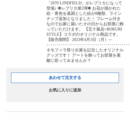
「2070 LINDFIELD」がレプリカになって
登場♪ ✽レプリカ第2弾✽ お花が描かれた
絵・青色を基調とした絵が8種類、ライン
ナップ追加となりました！ フレーム付き
なのでお家に届いたその日からお部屋に飾
っていただけます。 【五十嵐岳×ROKURI
STYLE】コラボのオリジナル商品です。
【販売期間】 2023年4月3日（月）～
‥‥‥‥‥‥‥‥‥‥‥‥‥‥‥‥‥‥‥‥
ネモフィラ祭り出展を記念したオリジナル
グッズです！ アートを飾ってお部屋を素
敵に彩ってみませんか？
あわせて注文する
お気に入りに追加