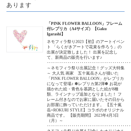
あります
「PINK FLOWER BALLOON」フレーム
付レプリカ（A4サイズ）【Gaku
Igarashi】
ネモフィラ祭り2023【初】のアートイベン
ト 「らくがきアートで花束を作ろう」の
出展が決定致しました！ 出展を記念し
て、新商品の販売を行います♪
‥‥‥‥‥‥‥‥‥‥‥‥‥‥‥‥‥‥‥‥
～ネモフィラ祭り出展記念！グッズ大特集
～ 大人気 画家 五十嵐岳さんが描いた
「PINK FLOWER BALLOON」がレプリカ
になって登場♪ ✽レプリカ第2弾✽ お花が
描かれた絵・青色を基調とした絵が8種
類、ラインナップ追加となりました！ フ
レーム付きなのでお家に届いたその日から
お部屋に飾っていただけます。 【五十嵐
岳×ROKURI STYLE】コラボのオリジナル
商品です。 【販売期間】 2023年4月3日
（月）～
‥‥‥‥‥‥‥‥‥‥‥‥‥‥‥‥‥‥‥‥