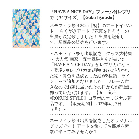
「HAVE A NICE DAY」フレーム付レプリ
カ（A4サイズ）【Gaku Igarashi】
ネモフィラ祭り2023【初】のアートイベン
ト 「らくがきアートで花束を作ろう」の
出展が決定致しました！ 出展を記念し
て、新商品の販売を行います♪
‥‥‥‥‥‥‥‥‥‥‥‥‥‥‥‥‥‥‥‥
～ネモフィラ祭り出展記念！グッズ大特集
～ 大人気 画家 五十嵐岳さんが描いた
「HAVE A NICE DAY」がレプリカになっ
て登場♪ ✽レプリカ第2弾✽ お花が描かれ
た絵・青色を基調とした絵が8種類、ライ
ンナップ追加となりました！ フレーム付
きなのでお家に届いたその日からお部屋に
飾っていただけます。 【五十嵐岳
×ROKURI STYLE】コラボのオリジナル商
品です。 【販売期間】 2023年4月3日
（月）～
‥‥‥‥‥‥‥‥‥‥‥‥‥‥‥‥‥‥‥‥
ネモフィラ祭り出展を記念したオリジナル
グッズです！ アートを飾ってお部屋を素
敵に彩ってみませんか？