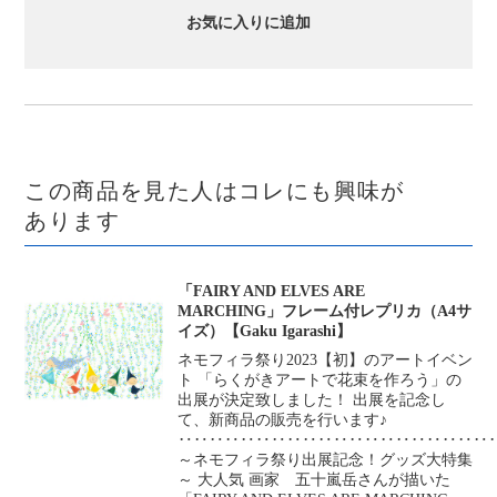
お気に入りに追加
この商品を見た人はコレにも興味が
あります
「FAIRY AND ELVES ARE
MARCHING」フレーム付レプリカ（A4サ
イズ）【Gaku Igarashi】
ネモフィラ祭り2023【初】のアートイベン
ト 「らくがきアートで花束を作ろう」の
出展が決定致しました！ 出展を記念し
て、新商品の販売を行います♪
‥‥‥‥‥‥‥‥‥‥‥‥‥‥‥‥‥‥‥‥
～ネモフィラ祭り出展記念！グッズ大特集
～ 大人気 画家 五十嵐岳さんが描いた