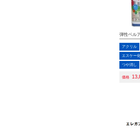
弾性ベル
アクリル
エスケー
つや消し
13
価格