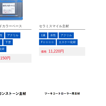
ドカラーベース
セラミスマイル主材
性
アクリル
1液
水性
アクリル
☆
下塗
F☆☆☆☆
エスケー化研
化研
11,220円
価格
,150円