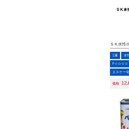
ＳＫ水性
1液
水
F☆☆☆☆
エスケー
12
価格