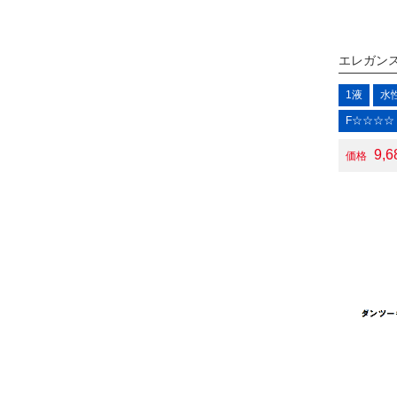
エレガン
1液
水
F☆☆☆☆
9,
価格