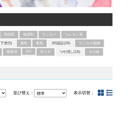
弱溶剤
強溶剤
ラッカー
ウレタン系
下塗(5)
速乾
遮熱
JIS認証(26)
ラジカル制御
DIY
業務用
半ツヤ
つや消し(16)
その他
並び替え：
表示切替：