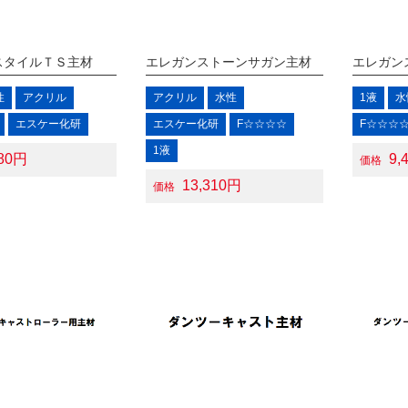
スタイルＴＳ主材
エレガンストーンサガン主材
エレガン
性
アクリル
アクリル
水性
1液
水
エスケー化研
エスケー化研
F☆☆☆☆
F☆☆☆
1液
680円
9,
価格
13,310円
価格