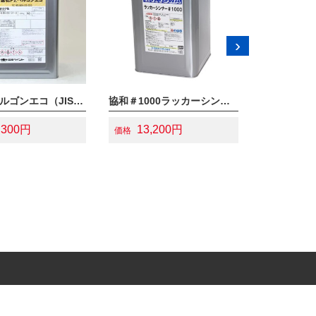
›
速乾PZヘルゴンエコ（JISK5674）赤さび色
協和＃1000ラッカーシンナー
,300円
13,200円
2,53
価格
価格