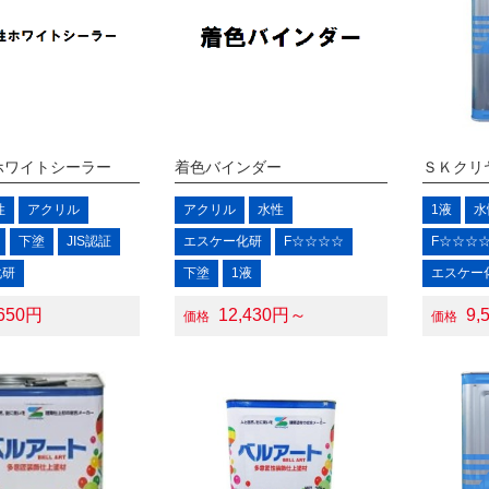
ホワイトシーラー
着色バインダー
ＳＫクリ
性
アクリル
アクリル
水性
1液
水
下塗
JIS認証
エスケー化研
F☆☆☆☆
F☆☆☆
化研
下塗
1液
エスケー
,650円
12,430円～
9,
価格
価格