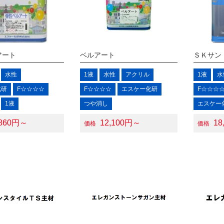
アート
ベルアート
ＳＫサン
水性
1液
水性
アクリル
1液
水
化研
F☆☆☆☆
F☆☆☆☆
エスケー化研
F☆☆☆
1液
つや消し
エスケー
,860円～
12,100円～
18
価格
価格