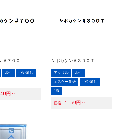
ン＃７００
シポカケン＃３００Ｔ
水性
つや消し
アクリル
水性
エスケー化研
つや消し
1液
940円～
7,150円～
価格