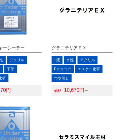
ヤーシーラー
グラニテリアＥＸ
性
アクリル
1液
水性
アクリル
☆
下塗
F☆☆☆☆
エスケー化研
化研
つや消し
570円
10,670円～
価格