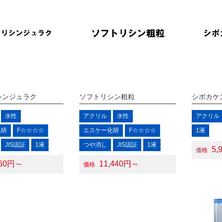
シンジュラク
ソフトリシン粗粒
シポカケ
水性
アクリル
水性
アクリル
化研
F☆☆☆☆
エスケー化研
F☆☆☆☆
1液
JIS認証
1液
つや消し
JIS認証
1液
5,
価格
460円～
11,440円～
価格