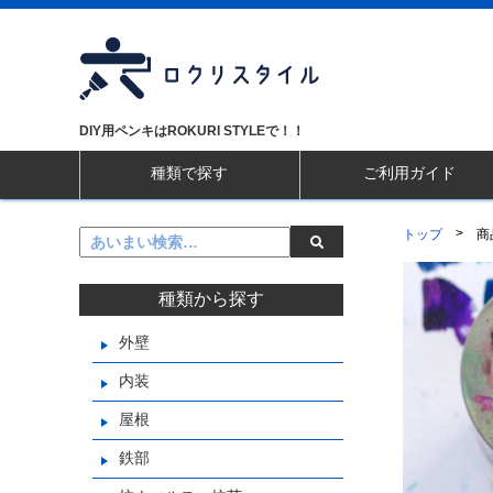
DIY用ペンキはROKURI STYLEで！！
種類で探す
ご利用ガイド
>
トップ
商
種類から探す
外壁
内装
屋根
鉄部