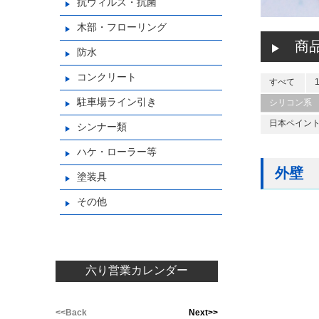
抗ウィルス・抗菌
木部・フローリング
商
防水
コンクリート
すべて
駐車場ライン引き
シリコン系
日本ペイント(
シンナー類
ハケ・ローラー等
外壁
塗装具
その他
六り営業カレンダー
<<Back
Next>>