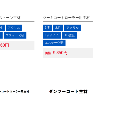
ストーン主材
ツーキコートローラー用主材
性
アクリル
1液
水性
アクリル
☆
エスケー化研
F☆☆☆☆
JIS認証
エスケー化研
460円
9,350円
価格