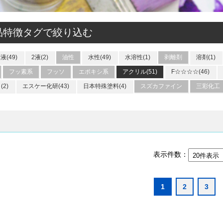
品特徴タグで絞り込む
1液(49)
2液(2)
油性
水性(49)
水溶性(1)
剥離剤
溶剤(1)
フッ素系
フッソ
エポキシ系
アクリル(51)
F☆☆☆☆(46)
2)
エスケー化研(43)
日本特殊塗料(4)
スズカファイン
三彩化工
表示件数：
1
2
3