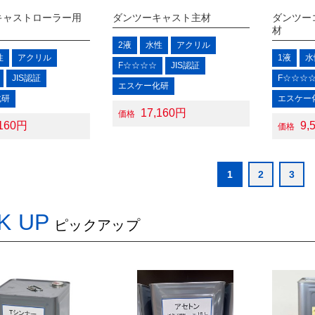
キャストローラー用
ダンツーキャスト主材
ダンツー
材
2液
水性
アクリル
性
アクリル
1液
水
F☆☆☆☆
JIS認証
JIS認証
F☆☆☆
エスケー化研
化研
エスケー
17,160円
価格
,160円
9,
価格
1
2
3
K UP
ピックアップ