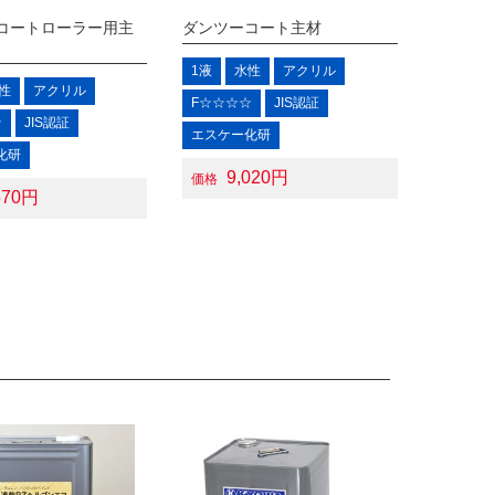
コートローラー用主
ダンツーコート主材
1液
水性
アクリル
性
アクリル
F☆☆☆☆
JIS認証
☆
JIS認証
エスケー化研
化研
9,020円
価格
570円