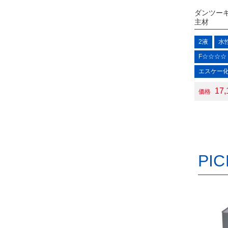
ダンツー
主材
2液
水
F☆☆☆☆
エスケー
17
価格
PIC